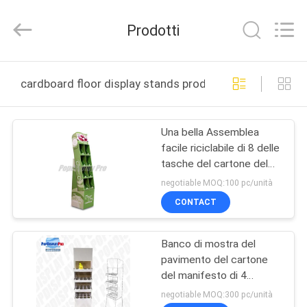
Popdisplay
Pro
(HK)
Prodotti
Company
Ltd..
All
Rights
Reserved.
CASA
cardboard floor display stands produzione online
PRODOTTI
Una bella Assemblea
facile riciclabile di 8 delle
MOSTRA
tasche del cartone del
VR
pavimento banchi di
negotiable MOQ:100 pc/unità
mostra
CONTACT
CIRCA
Banco di mostra del
NOI
pavimento del cartone
del manifesto di 4
GIRO
scaffali 1, scaffali di
negotiable MOQ:300 pc/unità