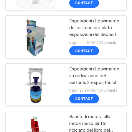
esposizione del
DELLA
CONTACT
pavimento con i divisori
FABBRICA
Esposizioni di pavimento
del cartone di isolato
CONTROLLO
esposizioni del deposito
DI
del cartone del pannello
negotiable MOQ:200 pc/unità
laterale di 2 strati
QUALITÀ
CONTACT
Esposizioni di pavimento
CONTATTICI
su ordinazione del
cartone, 3 espositori blu
RICHIEDA
bianchi rotondi del
negotiable MOQ:100 pc/unità
cartone
UNA
CONTACT
CITAZIONE
Banco di mostra alla
moda rosso diritto
MAPPA
riciclato del libro del