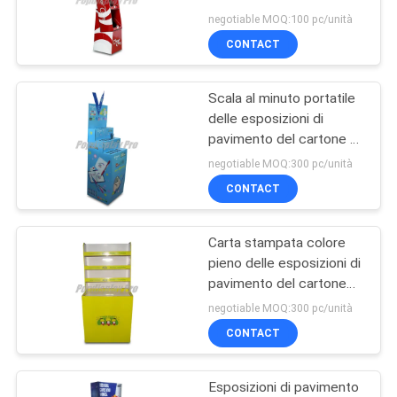
cartone dei visualizzatori
DEL
negotiable MOQ:100 pc/unità
del pavimento
CONTACT
SITO
Scala al minuto portatile
PRIVACY
delle esposizioni di
POLICY
pavimento del cartone 3
- scaffale per le penne di
negotiable MOQ:300 pc/unità
tenuta
CONTACT
Carta stampata colore
pieno delle esposizioni di
pavimento del cartone
con 1 base quadrata
negotiable MOQ:300 pc/unità
CONTACT
Esposizioni di pavimento