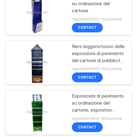
su ordinazione del
cartone
negotiable MOQ:100 pc/unità
CONTACT
Nero leggero/rosso delle
esposizioni di pavimento
del cartone di pubblicità
con lo scaffale regolabile
negotiable MOQ:100 pc/unità
CONTACT
Esposizioni di pavimento
su ordinazione del
cartone, espositori
amichevoli del cartone di
negotiable MOQ:100 pc/unità
Eco
CONTACT