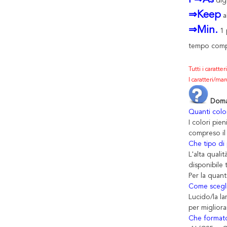
i ⇒As
dig
⇒Keep
al
⇒Min.
1 
tempo comp
Tutti i caratte
I caratteri/mar
Doma
Quanti colo
I colori pie
compreso il
Che tipo di
L'alta quali
disponibile 
Per la quant
Come scegli
Lucido/la la
per migliora
Che formato 