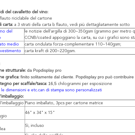
idi del cavalletto del vino:
flauto
riciclabile
del
cartone
i carta:
a 3 strati della carta b flauto, vedi più dettagliatamente sotto
rno del
le notizie dell'argilla di 300~350gsm (grammo per metro 
o
CCNB/coated appoggiano la carta, su cui i grafici sono st
trato medio
carta ondulata forza-complementare 110~140gsm;
rivestimento
carta kraft di 200~220gsm.
:
da Popdisplay pro
e strutturale:
finito solitamente dal cliente. Popdisplay pro può contribuire a
ne grafica:
16,5
tegno per scaffale/tasca:
chilogrammi per esposizione
, le dimensioni e etc.can di stampa sono personalizzati
l'imballaggio:
l'
imballaggio
Piano imballato, 3pcs per cartone matrice
46" x 34" x 15"
ggio
Sì, incluso
lea