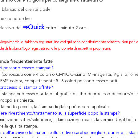
iunano come 10 giorni per consegnare un'attività PO
 bilancio del cliente closly
pezzo ad ordine
⇒Quick
lessivo
del
entro il minuto 2 ore.
ri/logo/marchi di fabbrica registrati indicati qui sono per riferimento soltanto. Non per l
chi di fabbrica/logo registrati sono le proprietà di rispettivi proprietari.
nde frequentemente fatte
ri possono essere stampati?
ni (conosciuti come 4 colori o CMYK, C-ciano, M.-magenta, Y-giallo, K-ne
 PMS colora, completamente 5~6 colori possono essere fatti.
 processo di stampa offrite?
tà stampa può essere fatta da 4 grafici di litho di processo di colore/da 
troppo a richiesta.
ità molto piccola, la stampa digitale può essere applicata.
ere rivestimento/trattamento sulla superficie dopo la stampa?
minazione sattin/splendere, la laminazione opaca, la vernice UV, il bollo 
re la qualità stampa.
dell'archivio del materiale illustrativo sarebbe migliore durante la st