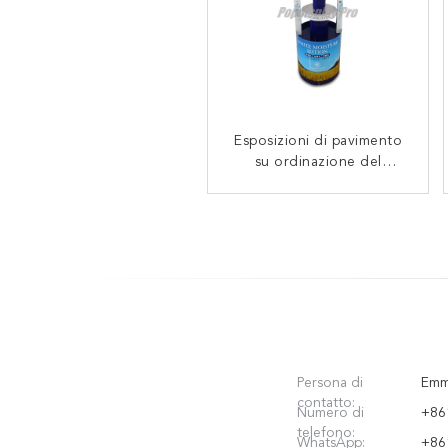
Esposizioni di pavimento
Carta stampata colore
pieno delle esposizioni di
su ordinazione del
cartone, 3 espositori blu
pavimento del cartone
con 1 base quadrata
bianchi rotondi del
cartone
Persona di
Emm
contatto:
Numero di
+86
telefono:
WhatsApp:
+86