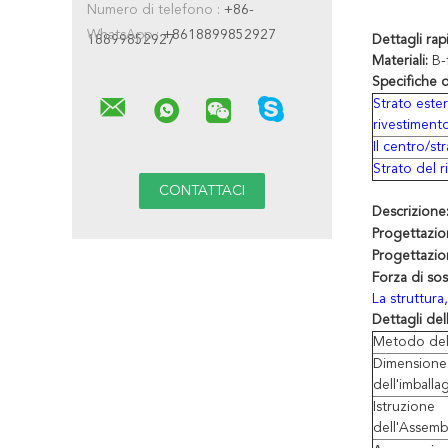
Numero di telefono :
+86-
WhatsApp :
+8618899852927
18899852927
Dettagli rap
Materiali:
B-
Specifiche d
Strato este
rivestiment
Il centro/s
Strato del 
Descrizione
Progettazion
Progettazio
Forza di sos
La struttura
Dettagli del
Metodo del
Dimensione
dell'imballa
Istruzione
dell'Assemb