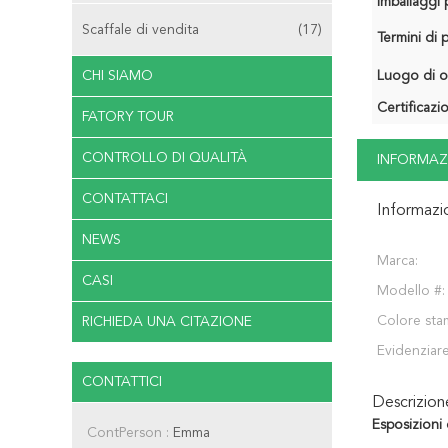
Imballaggi p
Scaffale di vendita
(17)
Termini di
CHI SIAMO
Luogo di o
Certificazi
FATORY TOUR
CONTROLLO DI QUALITÀ
INFORMAZ
CONTATTACI
Informazi
NEWS
Marca:
CASI
Modello #:
Colore sta
RICHIEDA UNA CITAZIONE
Evidenziare
CONTATTICI
Descrizio
Esposizioni
ContPerson :
Emma