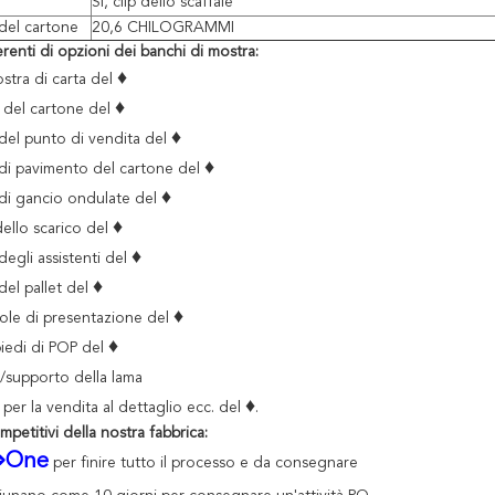
Sì, clip dello scaffale
del cartone
20,6 CHILOGRAMMI
ferenti di opzioni dei banchi di mostra:
♦
stra di carta del
♦
 del cartone del
♦
 del punto di vendita del
♦
 di pavimento del cartone del
♦
 di gancio ondulate del
♦
dello scarico del
♦
degli assistenti del
♦
del pallet del
♦
ole di presentazione del
♦
piedi di POP del
/supporto della lama
♦
per la vendita al dettaglio ecc. del
.
petitivi della nostra fabbrica:
⇒One
per finire tutto il processo e da consegnare