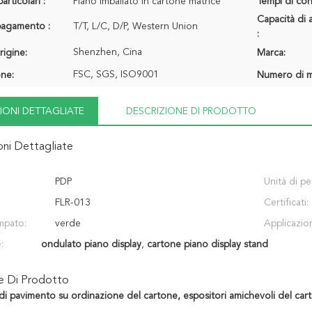
articolari :
Piano imballato in cartone matrice
Tempi di con
Capacità di 
 pagamento :
T/T, L/C, D/P, Western Union
:
Shenzhen, Cina
rigine:
Marca:
FSC, SGS, ISO9001
one:
Numero di m
IONI DETTAGLIATE
DESCRIZIONE DI PRODOTTO
oni Dettagliate
PDP
Unità di pe
FLR-013
Certificati:
mpato:
verde
Applicazion
:
ondulato piano display
,
cartone piano display stand
ne Di Prodotto
 di pavimento su ordinazione del cartone, espositori amichevoli del car