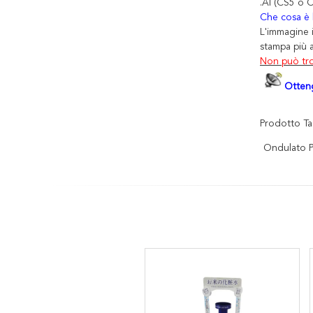
.AI (CS5 o C
Che cosa è l
L'immagine 
stampa più 
Non può tro
Otteng
Prodotto Ta
Ondulato P