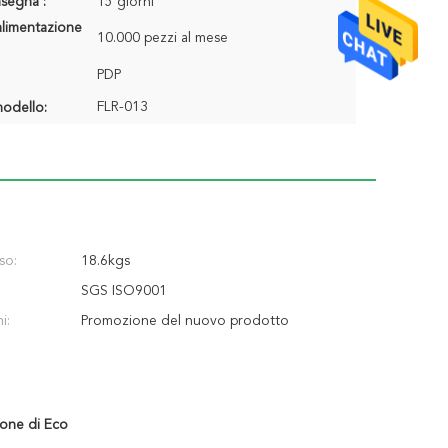
segna :
15 giorni
alimentazione
10.000 pezzi al mese
PDP
FLR-013
odello:
so:
18.6kgs
SGS ISO9001
i:
Promozione del nuovo prodotto
tone di Eco