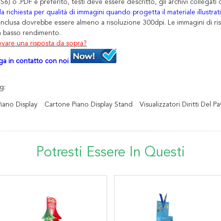
S6) o .PDF è preferito, testi deve essere descritto, gli archivi collegati
a richiesta per qualità di immagini quando progetta il materiale illustrat
inclusa dovrebbe essere almeno a risoluzione 300dpi. Le immagini di ri
a basso rendimento.
vare una risposta da sopra?
a in contatto con noi
g:
iano Display
Cartone Piano Display Stand
Visualizzatori Diritti Del 
Potresti Essere In Questi