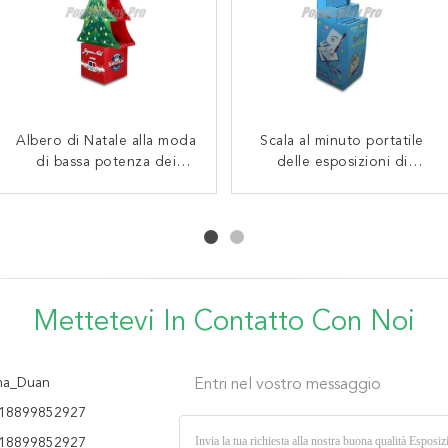
Albero di Natale alla moda
Visualizzatori diritti del
Esposizioni di pavimento
Scala al minuto portatile
pavimento rigido del
di bassa potenza dei
del cartone di isolato
delle esposizioni di
cartone per la tenuta di
banchi di mostra del
pavimento del cartone 3 -
esposizioni del deposito
trucco dell'ombretto delle
pavimento del cartone a
del cartone del pannello
scaffale per le penne di
forma di
donne
laterale di 2 strati
tenuta
Mettetevi In ​​contatto Con Noi
a_Duan
Entri nel vostro messaggio
18899852927
18899852927