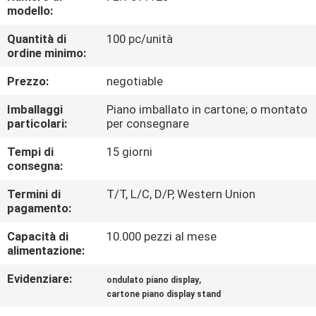
DELLA
modello:
FABBRICA
Quantità di
100 pc/unità
ordine minimo:
CONTROLLO
Prezzo:
negotiable
DI
Imballaggi
Piano imballato in cartone; o montato
QUALITÀ
particolari:
per consegnare
Tempi di
15 giorni
consegna:
CONTATTICI
Termini di
T/T, L/C, D/P, Western Union
pagamento:
RICHIEDA
Capacità di
10.000 pezzi al mese
UNA
alimentazione:
CITAZIONE
Evidenziare:
,
ondulato piano display
cartone piano display stand
MAPPA