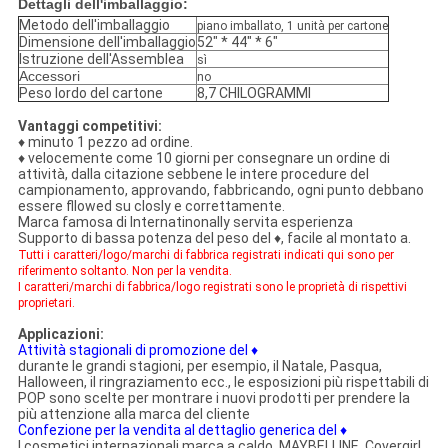
Dettagli dell'imballaggio:
Metodo dell'imballaggio
piano imballato, 1 unità per cartone
Dimensione dell'imballaggio
52" * 44" * 6"
Istruzione dell'Assemblea
sì
Accessori
no
Peso lordo del cartone
8,7 CHILOGRAMMI
Vantaggi competitivi:
♦
minuto 1 pezzo ad ordine.
♦
velocemente come 10 giorni per consegnare un ordine di
attività, dalla citazione sebbene le intere procedure del
campionamento, approvando, fabbricando, ogni punto debbano
essere fllowed su closly e correttamente.
Marca famosa di Internatinonally servita esperienza
Supporto di bassa potenza del peso del ♦, facile al montato a.
Tutti i caratteri/logo/marchi di fabbrica registrati indicati qui sono per
riferimento soltanto. Non per la vendita.
I caratteri/marchi di fabbrica/logo registrati sono le proprietà di rispettivi
proprietari.
Applicazioni:
Attività stagionali di promozione del ♦
durante le grandi stagioni, per esempio, il Natale, Pasqua,
Halloween, il ringraziamento ecc., le esposizioni più rispettabili di
POP sono scelte per montrare i nuovi prodotti per prendere la
più attenzione alla marca del cliente
Confezione per la vendita al dettaglio generica del ♦
I cosmetici internazionali marca a caldo, MAYBELLINE, Covergirl,