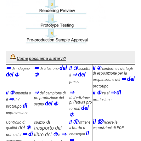
Come possiamo aiutarvi?
⇒
⇒
del
il ③
il ④
di indagine
di citazione
accetta
conferma i dettagli
del
⇒ dei
di esposizione per la
①
②
il
⇒ del
preparazione del
prezzi
prototipo
⇒
⇒
⇒ di
il ⑤
il ⑧
emenda o
del campione di
va al
⇒
preproduzione del
dell'edizione
il
del
produzione
del
pi (fattura pro
⑥
segno
di
prototipo
del
forma)
approvazione
⑦
il ⑫
di
il ⑪
Controllo di
spazio
ottiene
riceve le
del
⑨
trasporto del
a bordo o
esposizioni di POP.
qualità
il
⇒ di
⇒
libro del
⑩
consegna
prima del
o
⇒