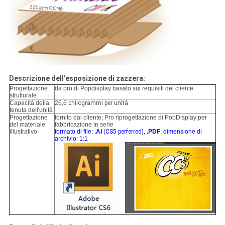
Descrizione dell'esposizione di zazzera:
Progettazione
da pro di Popdisplay basato sui requisiti del cliente
strutturale
Capacità della
26,6
chilogrammi per unità
tenuta dell'unità
Progettazione
fornito dal cliente; Pro riprogettazione di PopDisplay per
del materiale
fabbricazione in serie
illustrativo
formato di file:
.AI
(
CS5 perferred),
.PDF
, dimensione di
archivio: 1:1