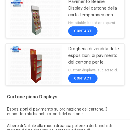
Pavimento Beanie
Display del cartone della
carta temporanea con 8
ganci/accessori dei
Negotiable, based on requests MOQ:300 pc/unità
ganci
CONTACT
Drogheria di vendita delle
esposizioni di pavimento
del cartone per le
coperte calde di
Custom displays, subject to client's requests/budget MOQ:300 pc/unità
soggiorno
CONTACT
Cartone piano Displays
Esposizioni di pavimento su ordinazione del cartone, 3
espositori blu bianchi rotondi del cartone
Albero di Natale alla moda di bassa potenza dei banchi di