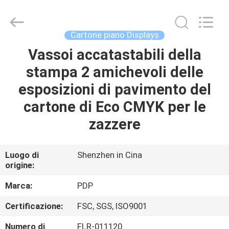
Popdisplay
Pro
(HK)
Company
Ltd..
Cartone piano Displays
All
Rights
Reserved.
Vassoi accatastabili della
CASA
stampa 2 amichevoli delle
PRODOTTI
esposizioni di pavimento del
cartone di Eco CMYK per le
MOSTRA
zazzere
VR
Luogo di
Shenzhen in Cina
origine:
CIRCA
NOI
Marca:
PDP
Certificazione:
FSC, SGS, ISO9001
GIRO
Numero di
FLR-011120