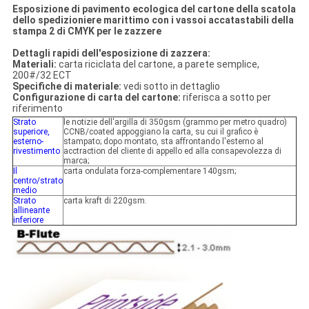
Esposizione di pavimento ecologica del cartone della scatola
dello spedizioniere marittimo con i vassoi accatastabili della
stampa 2 di CMYK per le zazzere
Dettagli rapidi dell'esposizione di zazzera:
Materiali:
carta riciclata del cartone, a parete semplice,
200#/32 ECT
Specifiche di materiale:
vedi sotto in dettaglio
Configurazione di carta del cartone:
riferisca a sotto per
riferimento
Strato
le notizie dell'argilla di 350gsm (grammo per metro quadro)
superiore,
CCNB/coated appoggiano la carta, su cui il grafico è
esterno-
stampato; dopo montato, sta affrontando l'esterno al
rivestimento
acctraction del cliente di appello ed alla consapevolezza di
marca;
Il
carta ondulata forza-complementare 140gsm;
centro/strato
medio
Strato
carta kraft di 220gsm.
allineante
inferiore