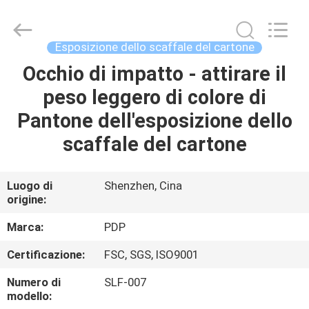
Popdisplay
Pro
(HK)
Company
Ltd..
Esposizione dello scaffale del cartone
All
Rights
Reserved.
Occhio di impatto - attirare il
CASA
peso leggero di colore di
PRODOTTI
Pantone dell'esposizione dello
scaffale del cartone
MOSTRA
VR
Luogo di
Shenzhen, Cina
origine:
CIRCA
Marca:
PDP
NOI
Certificazione:
FSC, SGS, ISO9001
Numero di
SLF-007
GIRO
modello: