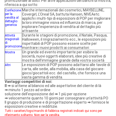
promozionale ai dolci. Per altre applicazioni dei banchi di mostra,
riferisca a qui sotto:
Marche internazionali dei cosmetici, MAYBELLINE,
Confezione
per la
Covergirl, L'Oreal SA, battuta Hansen, NIVEAetc.
vendita al
applichi i multi-tipi di esposizioni di POP per migliorare
dettaglio
la loro immagine visiva ed influenza di marca, per
generica
esplorare l'esperienza di vendita al dettaglio più
attraente
Durante le stagioni di promozione, il Natale, Pasqua,
Attività
stagionali
Halloween, il ringraziamento ecc., le esposizioni più
di
rispettabili di POP possono essere scelte per
promozione
montrare i nuovi prodotti ai consumatori
Un grande ed evento importante per esibire la
Mostra
società, nuovi oggetti elaborati, idee più creative di
mostra dell'immagine grande della vostra società
Le esposizioni di POP possono adattarsi alle tavole di
Altri
carta, alle sedie, alla mobilia, alla casa del giocare-
gioco/giocattoli ecc. del castello, che fornisce una
vasta gamma di vendita.
Vantaggi competitivi di noi:
Il ⇒
si attiene al bilancio ed alle aspettative del cliente di là
⇒
minuto 1 pezzo ad ordine
soluzione dell'esposizione del
⇒
1 più per opzione
⇒
velocemente quanto 10 giorni per consegnare un'attività PO
Il gruppo di produzione e di progettazione esperto
⇒
fornisce le
esposizioni creative e redditizie.
Tutti i caratteri/logo/marchi di fabbrica registrati indicati qui sono per
riferimento soltanto. Non per la vendita.