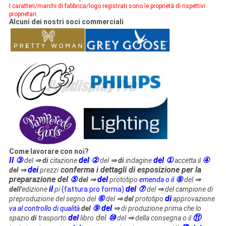
I caratteri/marchi di fabbrica/logo registrati sono le proprietà di rispettivi
proprietari.
Alcuni dei nostri soci commerciali
Come lavorare con noi?
Il ③
del ②
del ①
④
del
⇒ di
citazione
del
⇒ di
indagine
accetta il
dei
conferma i dettagli di esposizione per la
del ⇒
prezzi
preparazione del
⑤
del
⑧
del ⇒
prototipo
emenda o il
del
⇒
il
del ⑦
dell'
edizione
pi
(fattura pro forma)
del
⇒
del campione di
⑥
di
preproduzione del segno del
del
⇒ del
prototipo
approvazione
⑨ del
va al controllo di qualità
del
⇒
di produzione prima che lo
del
del
⑩
⑪
spazio
di
trasporto
libro
del
⇒
della consegna o il