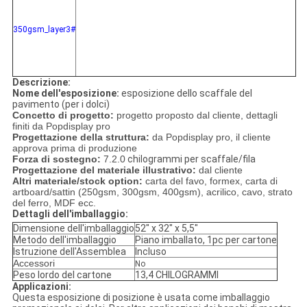
350gsm_layer3#
Descrizione:
Nome dell'esposizione:
esposizione dello scaffale del
pavimento (per i dolci)
Concetto di progetto:
progetto proposto dal cliente, dettagli
finiti da Popdisplay pro
Progettazione della struttura:
da Popdisplay pro, il cliente
approva prima di produzione
Forza di sostegno:
7.2.0
chilogrammi per scaffale/fila
Progettazione del materiale illustrativo:
dal cliente
Altri materiale/stock option:
carta del favo, formex, carta di
artboard/sattin (250gsm, 300gsm, 400gsm), acrilico, cavo, strato
del ferro, MDF ecc.
Dettagli dell'imballaggio:
Dimensione dell'imballaggio
52" x 32" x 5,5"
Metodo dell'imballaggio
Piano imballato, 1pc per cartone
Istruzione dell'Assemblea
Incluso
Accessori
No
Peso lordo del cartone
13,4 CHILOGRAMMI
Applicazioni:
Questa esposizione di posizione è usata come imballaggio