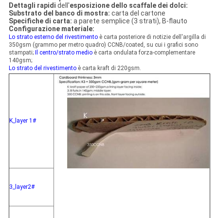
Dettagli rapidi
dell'
esposizione dello scaffale dei dolci
:
Substrato del banco di mostra:
carta del cartone
Specifiche di carta:
a parete semplice (3 strati), B-flauto
Configurazione materiale:
Lo strato esterno del rivestimento
è carta posteriore di notizie dell'argilla di
350gsm (grammo per metro quadro) CCNB/coated, su cui i grafici sono
stampati;
Il centro/strato medio
è carta ondulata forza-complementare
140gsm;
Lo strato del rivestimento
è carta kraft di 220gsm.
K_layer 1#
3_layer2#