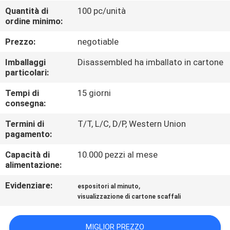
DELLA
Quantità di
100 pc/unità
ordine minimo:
FABBRICA
Prezzo:
negotiable
CONTROLLO
Imballaggi
Disassembled ha imballato in cartone
DI
particolari:
QUALITÀ
Tempi di
15 giorni
consegna:
CONTATTICI
Termini di
T/T, L/C, D/P, Western Union
pagamento:
Capacità di
10.000 pezzi al mese
RICHIEDA
alimentazione:
UNA
Evidenziare:
,
espositori al minuto
CITAZIONE
visualizzazione di cartone scaffali
MAPPA
MIGLIOR PREZZO