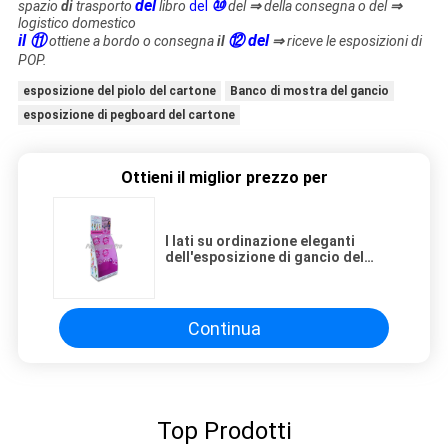
del
⑩
spazio
di
trasporto
libro
del
del
⇒
della consegna o del
⇒
logistico domestico
il ⑪
⑫ del
ottiene a bordo o consegna
il
⇒
riceve le esposizioni di
POP.
esposizione del piolo del cartone
Banco di mostra del gancio
esposizione di pegboard del cartone
Ottieni il miglior prezzo per
I lati su ordinazione eleganti
dell'esposizione di gancio del
cartone 2 hanno stampato
rispettoso dell'ambiente
Continua
Top Prodotti