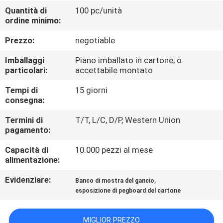
DELLA
Quantità di
100 pc/unità
ordine minimo:
FABBRICA
Prezzo:
negotiable
CONTROLLO
Imballaggi
Piano imballato in cartone; o
DI
particolari:
accettabile montato
QUALITÀ
Tempi di
15 giorni
consegna:
CONTATTICI
Termini di
T/T, L/C, D/P, Western Union
pagamento:
Capacità di
10.000 pezzi al mese
RICHIEDA
alimentazione:
UNA
Evidenziare:
,
Banco di mostra del gancio
CITAZIONE
esposizione di pegboard del cartone
MAPPA
MIGLIOR PREZZO