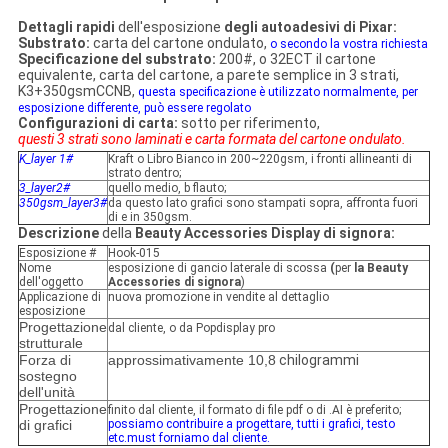
Dettagli rapidi
dell'esposizione
degli autoadesivi
di
Pixar
:
Substrato:
carta del cartone ondulato,
o secondo la vostra richiesta
Specificazione del substrato:
200#, o
32ECT il cartone
equivalente, carta del cartone,
a parete semplice in 3 strati,
K3+350gsmCCNB,
questa specificazione è utilizzato normalmente, per
esposizione differente, può essere regolato
Configurazioni di carta:
sotto per riferimento,
questi 3 strati sono laminati e carta formata del cartone ondulato.
K_layer 1#
Kraft o Libro Bianco in 200~220gsm, i fronti allineanti di
strato dentro;
3_layer2#
quello medio, b flauto;
350gsm_layer3#
da questo lato grafici sono stampati sopra, affronta fuori
di e in 350gsm.
Descrizione
della
Beauty Accessories
Display di
signora
:
Esposizione #
Hook-015
Nome
esposizione di gancio laterale di scossa
(
per
la Beauty
dell'oggetto
Accessories di signora
)
Applicazione di
nuova promozione in vendite al dettaglio
esposizione
Progettazione
dal cliente, o da Popdisplay pro
strutturale
Forza di
approssimativamente 10,8
chilogrammi
sostegno
dell'unità
Progettazione
finito dal cliente, il formato di file pdf o di .AI è preferito;
di grafici
possiamo contribuire a progettare, tutti i grafici, testo
etc.must forniamo dal cliente.