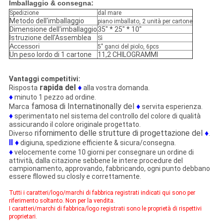
Imballaggio & consegna:
Spedizione
dal mare
Metodo dell'imballaggio
piano imballato, 2 unità per cartone
Dimensione dell'imballaggio
35" * 25" * 10"
Istruzione dell'Assemblea
Sì
Accessori
5" ganci del piolo, 6pcs
Un peso lordo di 1 cartone
11,2 CHILOGRAMMI
Vantaggi competitivi:
rapida del
♦
Risposta
alla vostra domanda.
♦
minuto 1 pezzo ad ordine.
famosa di Internatinonally del
♦
Marca
servita esperienza.
♦
sperimentato nel sistema del controllo del colore di qualità
assicurando il colore originale progettato.
rifornimento delle strutture di progettazione del
♦
Diverso
.
Il ♦
digiuna, spedizione efficiente & sicura/consegna.
♦
velocemente come 10 giorni per consegnare un ordine di
attività, dalla citazione sebbene le intere procedure del
campionamento, approvando, fabbricando, ogni punto debbano
essere fllowed su closly e correttamente.
Tutti i caratteri/logo/marchi di fabbrica registrati indicati qui sono per
riferimento soltanto. Non per la vendita.
I caratteri/marchi di fabbrica/logo registrati sono le proprietà di rispettivi
proprietari.