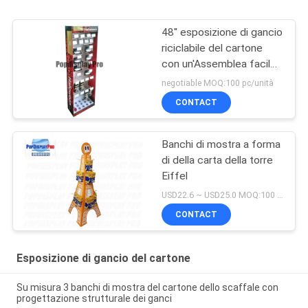
48" esposizione di gancio
riciclabile del cartone
con un'Assemblea facile
di 20 ganci del piolo
negotiable MOQ:100 pc/unità
CONTACT
Banchi di mostra a forma
di della carta della torre
Eiffel
USD22.6 ~ USD25.0 MOQ:100 pc/unità
CONTACT
Esposizione di gancio del cartone
Su misura 3 banchi di mostra del cartone dello scaffale con
progettazione strutturale dei ganci