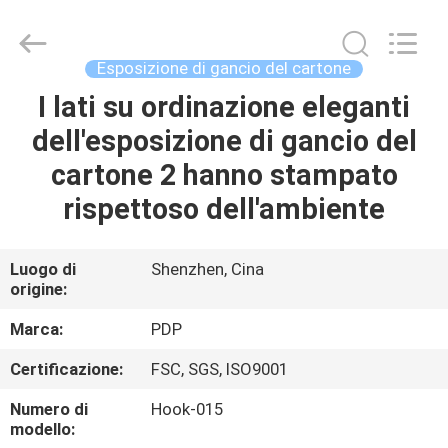
Popdisplay
Pro
(HK)
Company
Ltd..
Esposizione di gancio del cartone
All
Rights
Reserved.
I lati su ordinazione eleganti
CASA
dell'esposizione di gancio del
PRODOTTI
cartone 2 hanno stampato
rispettoso dell'ambiente
MOSTRA
VR
Luogo di
Shenzhen, Cina
origine:
CIRCA
Marca:
PDP
NOI
Certificazione:
FSC, SGS, ISO9001
Numero di
Hook-015
GIRO
modello: