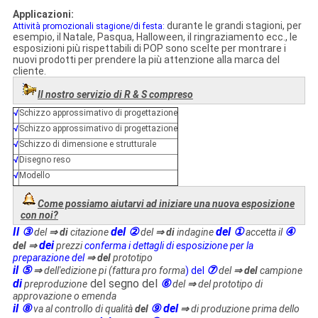
Applicazioni:
durante le grandi stagioni, per
Attività promozionali stagione/di festa:
esempio, il Natale, Pasqua, Halloween, il ringraziamento ecc., le
esposizioni più rispettabili di POP sono scelte per montrare i
nuovi prodotti per prendere la più attenzione alla marca del
cliente.
Il nostro servizio di R & S compreso
√
Schizzo approssimativo di progettazione
√
Schizzo approssimativo di progettazione
√
Schizzo di dimensione e strutturale
√
Disegno reso
√
Modello
Come possiamo aiutarvi ad iniziare una nuova esposizione
con noi?
Il ③
del ②
del ①
④
del
⇒ di
citazione
del
⇒ di
indagine
accetta il
dei
del ⇒
prezzi
conferma i dettagli di esposizione per la
preparazione del
⇒ del
prototipo
il ⑤
⑦
⇒
dell'edizione pi (fattura pro forma
) del
del
⇒ del
campione
di
del segno del
⑥
preproduzione
del
⇒
del prototipo di
approvazione o emenda
il ⑧
⑨ del
va al controllo di qualità
del
⇒
di produzione prima dello