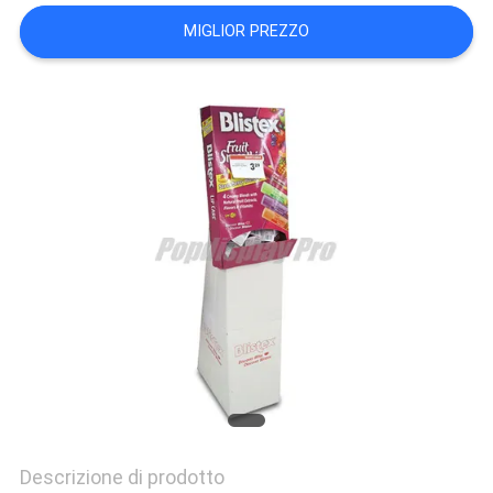
DEL
MIGLIOR PREZZO
SITO
PRIVACY
POLICY
Descrizione di prodotto