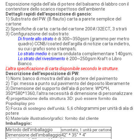
Esposizione rigida dell'ala di potere del balsamo di labbro con il
contenitore dello scarico rispettoso dell'ambiente
Dettagli rapidi dell'esposizione di gancio:
1)
Substrato del PW:
(B flauto)
carta
a parete semplice
del
cartone
2)
Specifiche di carta: carta del cartone 200#/32ECT,
3 strati
3)
Configurazione del substrato:
Di fronte allo strato
è di 300~350gsm (grammo per metro
quadro) CCNB/coated dell'argilla di notizie carta indietro,
su cui i grafici sono stampati;
Lo strato medio
è carta ondulata complementare 140gsm;
Lo strato del rivestimento
è 200~250gsm Kraft o Libro
Bianco.
L'altra specificazione di carta disponibile secondo le strutture.
Descrizione dell'esposizione di PW:
1) Nomi: banco di mostra dell'ala di potere del pavimento
2) Tipi: messa a punto sul pavimento del deposito liberamente
3) Dimensione del supporto dell'ala di potere: W*D*H,
350*580*1360; l'altra necessità di dimensione di personalizzare
4)
progettazione della struttura 3D: può essere fornito da
Popdisplay pro
5)
Forza di sostegno dell'unità: 5,6
chilogrammi per unità di ala di
potere
6)
Materiale illustrativo/grafici: fornito dal cliente
Imballaggio:
Metodo dell'imballaggio
smontato, 1 unità per cartone
Dimensione dell'imballaggio
42" * 35" * 4"