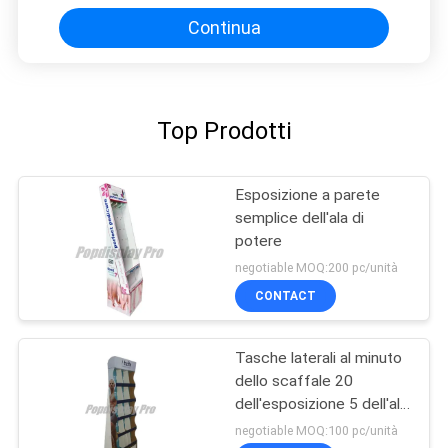
Continua
Top Prodotti
Esposizione a parete
semplice dell'ala di
potere
negotiable MOQ:200 pc/unità
CONTACT
Tasche laterali al minuto
dello scaffale 20
dell'esposizione 5 dell'ala
per i vestiti di Underware
negotiable MOQ:100 pc/unità