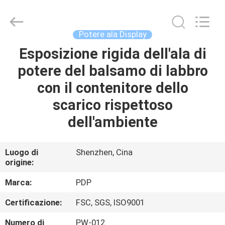
Popdisplay
Pro
(HK)
Company
Ltd..
Potere ala Display
All
Rights
Reserved.
Esposizione rigida dell'ala di
CASA
potere del balsamo di labbro
PRODOTTI
con il contenitore dello
scarico rispettoso
MOSTRA
dell'ambiente
VR
Luogo di
Shenzhen, Cina
origine:
CIRCA
NOI
Marca:
PDP
Certificazione:
FSC, SGS, ISO9001
GIRO
Numero di
PW-012