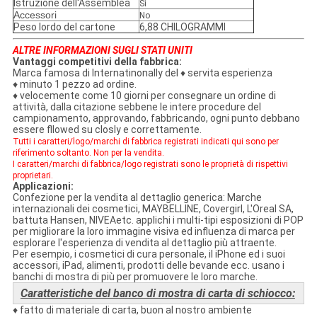
Istruzione dell'Assemblea
Sì
Accessori
No
Peso lordo del cartone
6,88 CHILOGRAMMI
ALTRE INFORMAZIONI SUGLI STATI UNITI
Vantaggi competitivi della fabbrica:
Marca famosa di Internatinonally del ♦ servita esperienza
♦
minuto 1 pezzo ad ordine.
♦
velocemente come 10 giorni per consegnare un ordine di
attività, dalla citazione sebbene le intere procedure del
campionamento, approvando, fabbricando, ogni punto debbano
essere fllowed su closly e correttamente.
Tutti i caratteri/logo/marchi di fabbrica registrati indicati qui sono per
riferimento soltanto. Non per la vendita.
I caratteri/marchi di fabbrica/logo registrati sono le proprietà di rispettivi
proprietari.
Applicazioni:
Confezione per la vendita al dettaglio generica: Marche
internazionali dei cosmetici, MAYBELLINE, Covergirl, L'Oreal SA,
battuta Hansen, NIVEAetc. applichi i multi-tipi esposizioni di POP
per migliorare la loro immagine visiva ed influenza di marca per
esplorare l'esperienza di vendita al dettaglio più attraente.
Per esempio, i cosmetici di cura personale, il iPhone ed i suoi
accessori, iPad, alimenti, prodotti delle bevande ecc. usano i
banchi di mostra di più per promuovere le loro marche.
Caratteristiche del banco di mostra di carta di schiocco:
♦ fatto di materiale di carta, buon al nostro ambiente