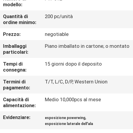
DELLA
modello:
FABBRICA
Quantità di
200 pc/unità
ordine minimo:
CONTROLLO
Prezzo:
negotiable
DI
Imballaggi
Piano imballato in cartone; o montato
QUALITÀ
particolari:
Tempi di
15 giorni dopo il deposito
consegna:
CONTATTICI
Termini di
T/T, L/C, D/P, Western Union
pagamento:
RICHIEDA
Capacità di
Medio 10,000pcs al mese
UNA
alimentazione:
CITAZIONE
Evidenziare:
,
esposizione powerwing
esposizione laterale dell'ala
MAPPA