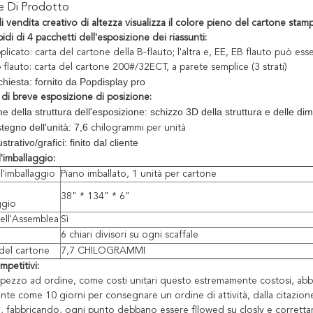
ne Di Prodotto
 vendita creativo di altezza visualizza il colore pieno del cartone stam
pidi di 4 pacchetti dell'esposizione dei riassunti:
plicato: carta del cartone della B-flauto; l'altra e, EE, EB flauto può es
b flauto: carta del cartone 200#/32ECT,
a parete semplice (3 strati)
chiesta: fornito da Popdisplay pro
 di breve esposizione di posizione:
e della struttura dell'esposizione: schizzo 3D della struttura e delle dim
tegno dell'unità: 7,6
chilogrammi per unità
ustrativo/grafici: finito dal cliente
l'imballaggio:
'imballaggio
Piano imballato, 1 unità per cartone
38" * 134" * 6"
ggio
dell'Assemblea
Sì
6 chiari divisori su ogni scaffale
del cartone
7,7 CHILOGRAMMI
petitivi:
pezzo ad ordine, come costi unitari questo estremamente costosi, abbas
te come 10 giorni per consegnare un ordine di attività, dalla citazi
 fabbricando, ogni punto debbano essere fllowed su closly e corrett