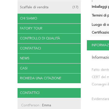
:
Imballaggi p
Scaffale di vendita
(17)
Termini di
CHI SIAMO
Luogo di o
FATORY TOUR
Certificazi
CONTROLLO DI QUALITÀ
INFORMAZ
CONTATTACI
Informazi
NEWS
CASI
Fatto dent
CERT del ma
RICHIEDA UNA CITAZIONE
Consegni i
CONTATTICI
Evidenziare
ContPerson :
Emma