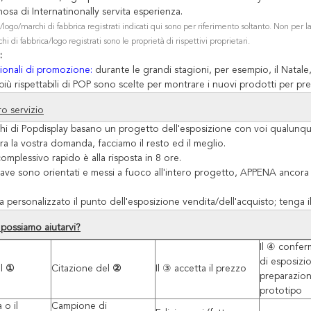
osa di Internatinonally servita esperienza.
ri/logo/marchi di fabbrica registrati indicati qui sono per riferimento soltanto. Non per l
chi di fabbrica/logo registrati sono le proprietà di rispettivi proprietari.
:
gionali di promozione:
durante le grandi stagioni, per esempio, il Natale,
più rispettabili di POP sono scelte per montrare i nuovi prodotti per pre
ro servizio
cchi di Popdisplay basano un progetto dell'esposizione con voi qualunq
ra la vostra domanda, facciamo il resto ed il meglio.
complessivo rapido è alla risposta in 8 ore.
hiave sono orientati e messi a fuoco all'intero progetto, APPENA ancora 
a personalizzato il punto dell'esposizione vendita/dell'acquisto; tenga il 
ossiamo aiutarvi?
Il ④
conferm
di esposizi
el
①
Citazione del
②
Il ③
accetta il prezzo
preparazion
prototipo
o il
Campione di