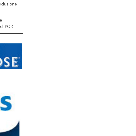
roduzione
le
di POP.