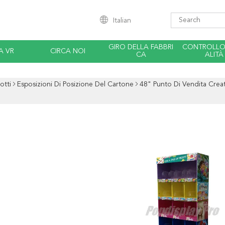
Italian
GIRO DELLA FABBRI
CONTROLLO 
A VR
CIRCA NOI
CA
ALITÀ
otti
Esposizioni Di Posizione Del Cartone
48" Punto Di Vendita Creat