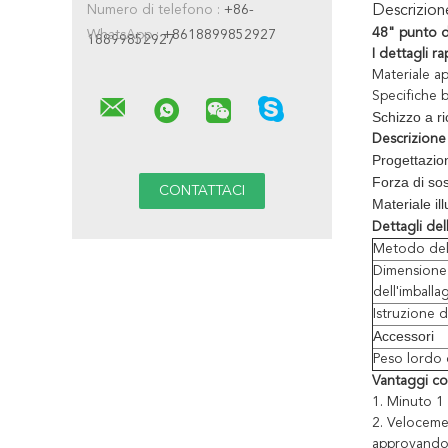
Numero di telefono :
+86-
Descrizio
48" punto di
WhatsApp :
+8618899852927
18899852927
I dettagli ra
Materiale ap
Specifiche 
Schizzo a ri
Descrizione
Progettazion
Forza di sos
Materiale ill
Dettagli del
Metodo dell
Dimensione
dell'imballa
Istruzione 
Accessori
Peso lordo 
Vantaggi com
1.
Minuto 1 
2.
Velocemen
approvando,