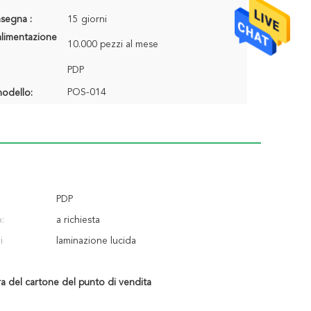
segna :
15 giorni
alimentazione
10.000 pezzi al mese
PDP
POS-014
odello:
PDP
:
a richiesta
i
laminazione lucida
a del cartone del punto di vendita