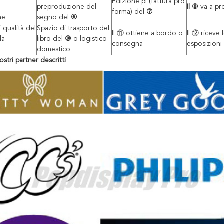
Edizione pi (fattura pro
i
preproduzione del
Il ⑧
va a p
forma) del
⑦
ne
segno del
⑥
 qualità del
Spazio di trasporto del
Il ⑪
ottiene a bordo o
Il ⑫
riceve 
la
libro del
⑩
o logistico
consegna
esposizioni 
domestico
ostri partner descritti