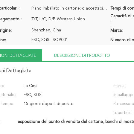
articolari :
Piano imballato in cartone; o accettabile montato
Tempi di con
Capacità di 
 pagamento :
T/T, L/C, D/P, Western Union
:
Shenzhen, Cina
rigine:
Marca:
FSC, SGS, ISO9001
one:
Numero di m
IONI DETTAGLIATE
DESCRIZIONE DI PRODOTTO
oni Dettagliate
ro:
La Cina
marca:
teriale.:
FSC, SGS
imballaggio
l tempo:
15 giorni dopo il deposito
Processo d
superficie:
:
esposizione del punto di vendita del cartone
,
banchi di mostr