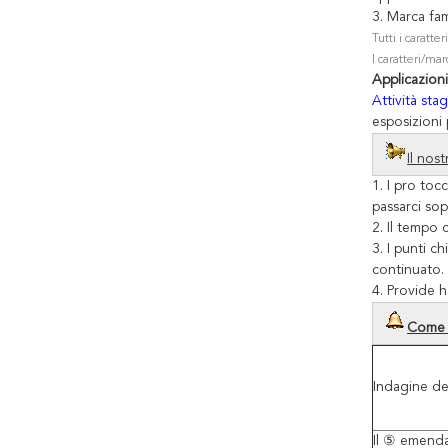
3. Marca fam
Tutti i caratte
I caratteri/mar
Applicazioni
Attività sta
esposizioni 
Il nost
1. I pro to
passarci sop
2. Il tempo 
3. I punti c
continuato.
4. Provide h
Come p
Indagine d
Il ⑤
emenda 