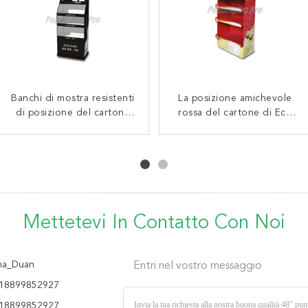
Banchi di mostra resistenti
Esposizione elegante di
La posizione amichevole
Il colore pieno ha
di posizione del cartone
Candy del cartone di
rossa del cartone di Eco
stampato resistenza
posizione di abitudine
Eco nero decorativo
visualizza il pavimento che
all'urto vistosa delle
riciclabile con 3 Tires
amichevole
corrisponde agli spuntini
esposizioni di posizione
del cartone la forte
Mettetevi In ​​contatto Con Noi
a_Duan
Entri nel vostro messaggio
18899852927
18899852927