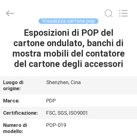
Popdisplay
Pro
(HK)
Company
Ltd..
Visualizza cartone pop
All
Rights
Reserved.
Esposizioni di POP del
CASA
cartone ondulato, banchi di
PRODOTTI
mostra mobili del contatore
del cartone degli accessori
MOSTRA
VR
Luogo di
Shenzhen, Cina
origine:
CIRCA
Marca:
PDP
NOI
Certificazione:
FSC, SGS, ISO9001
Numero di
POP-019
GIRO
modello: