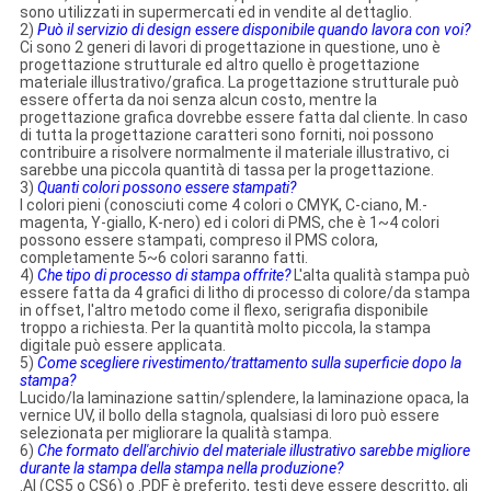
sono utilizzati in supermercati ed in vendite al dettaglio.
2)
Può il servizio di design essere disponibile quando lavora con voi?
Ci sono 2 generi di lavori di progettazione in questione, uno è
progettazione strutturale ed altro quello è progettazione
materiale illustrativo/grafica. La progettazione strutturale può
essere offerta da noi senza alcun costo, mentre la
progettazione grafica dovrebbe essere fatta dal cliente. In caso
di tutta la progettazione caratteri sono forniti, noi possono
contribuire a risolvere normalmente il materiale illustrativo, ci
sarebbe una piccola quantità di tassa per la progettazione.
3)
Quanti colori possono essere stampati?
I colori pieni (conosciuti come 4 colori o CMYK, C-ciano, M.-
magenta, Y-giallo, K-nero) ed i colori di PMS, che è 1~4 colori
possono essere stampati, compreso il PMS colora,
completamente 5~6 colori saranno fatti.
4)
Che tipo di processo di stampa offrite?
L'alta qualità stampa può
essere fatta da 4 grafici di litho di processo di colore/da stampa
in offset, l'altro metodo come il flexo, serigrafia disponibile
troppo a richiesta. Per la quantità molto piccola, la stampa
digitale può essere applicata.
5)
Come scegliere rivestimento/trattamento sulla superficie dopo la
stampa?
Lucido/la laminazione sattin/splendere, la laminazione opaca, la
vernice UV, il bollo della stagnola, qualsiasi di loro può essere
selezionata per migliorare la qualità stampa.
6)
Che formato dell'archivio del materiale illustrativo sarebbe migliore
durante la stampa della stampa nella produzione?
.AI (CS5 o CS6) o .PDF è preferito, testi deve essere descritto, gli