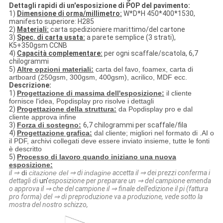
Dettagli rapidi di un'esposizione di POP del pavimento:
1)
Dimensione di orma/millimetro:
W*D*H 450*400*1530,
manifesto superiore: H285
2)
Materiali:
carta spedizioniere marittimo/del cartone
3)
Spec. di carta usata:
a parete semplice (3 strati),
K5+350gsm CCNB
4)
Capacità complementare:
per ogni scaffale/scatola, 6,7
chilogrammi
5)
Altre opzioni materiali:
carta del favo, foamex, carta di
artboard (250gsm, 300gsm, 400gsm), acrilico, MDF ecc.
Descrizione:
1)
Progettazione di massima dell'esposizione:
il cliente
fornisce l'idea, Popdisplay pro risolve i dettagli
2)
Progettazione della struttura:
da Popdisplay pro e dal
cliente approva infine
3)
Forza di sostegno:
6,7
chilogrammi per scaffale/fila
4)
Progettazione grafica:
dal cliente; migliori nel formato di .AI o
il PDF, archivi collegati deve essere inviato insieme, tutte le fonti
è descritto
5)
Processo di lavoro quando iniziano una nuova
esposizione:
il ⇒
di
citazione del
⇒ di
indagine
accetta il ⇒ dei prezzi conferma i
dettagli di
un'
esposizione per preparare un ⇒ del campione emenda
o approva il ⇒ che del campione il ⇒ finale dell'edizione il pi (fattura
pro forma) del ⇒ di preproduzione va a produzione, vede sotto la
mostra del nostro schizzo,