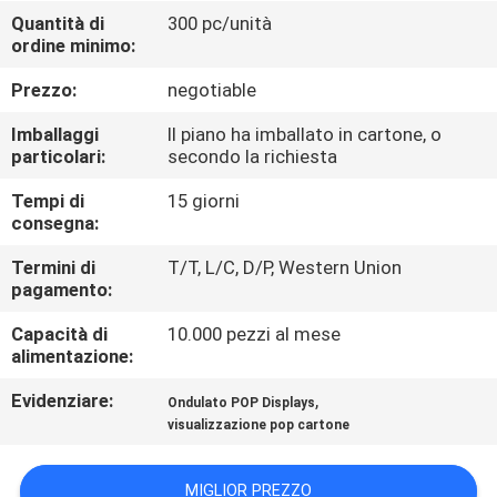
DELLA
Quantità di
300 pc/unità
ordine minimo:
FABBRICA
Prezzo:
negotiable
CONTROLLO
Imballaggi
Il piano ha imballato in cartone, o
DI
particolari:
secondo la richiesta
QUALITÀ
Tempi di
15 giorni
consegna:
CONTATTICI
Termini di
T/T, L/C, D/P, Western Union
pagamento:
Capacità di
10.000 pezzi al mese
RICHIEDA
alimentazione:
UNA
Evidenziare:
,
Ondulato POP Displays
CITAZIONE
visualizzazione pop cartone
MAPPA
MIGLIOR PREZZO