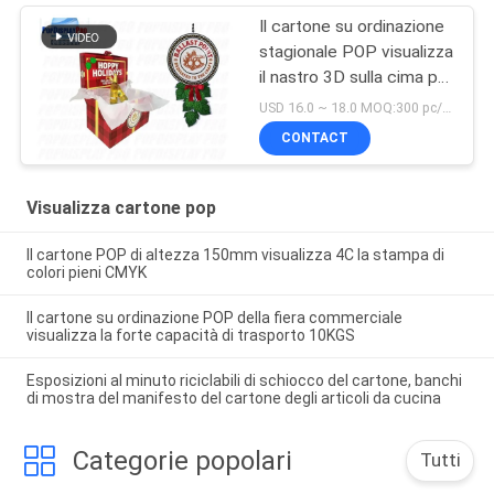
Il cartone su ordinazione
stagionale POP visualizza
il nastro 3D sulla cima per
le bevande della birra alla
USD 16.0 ~ 18.0 MOQ:300 pc/unità
spina
CONTACT
Visualizza cartone pop
Il cartone POP di altezza 150mm visualizza 4C la stampa di
colori pieni CMYK
Il cartone su ordinazione POP della fiera commerciale
visualizza la forte capacità di trasporto 10KGS
Esposizioni al minuto riciclabili di schiocco del cartone, banchi
di mostra del manifesto del cartone degli articoli da cucina
Categorie popolari
Tutti