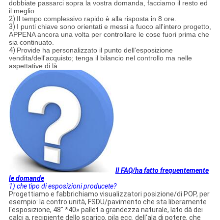
dobbiate passarci sopra la vostra domanda, facciamo il resto ed
il meglio.
2)
Il tempo complessivo rapido è alla risposta in 8 ore.
3)
I punti chiave sono orientati e messi a fuoco all'intero progetto,
APPENA ancora una volta per controllare le cose fuori prima che
sia continuato.
4)
Provide ha personalizzato il punto dell'esposizione
vendita/dell'acquisto; tenga il bilancio nel controllo ma nelle
aspettative di là.
Il FAQ/ha fatto frequentemente
le domande
1) che tipo di esposizioni producete?
Progettiamo e fabbrichiamo visualizzatori posizione/di POP, per
esempio: la contro unità, FSDU/pavimento che sta liberamente
l'esposizione, 48" *40» pallet a grandezza naturale, lato dà dei
calci a, recipiente dello scarico, pila ecc. dell'ala di potere, che