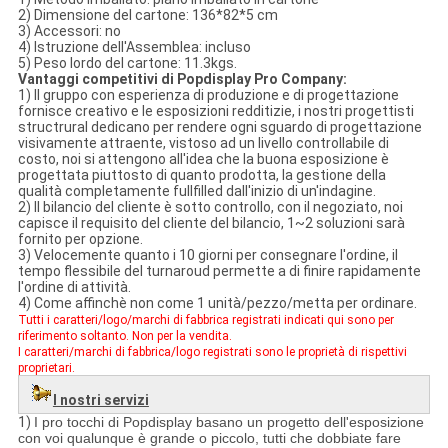
2)
Dimensione del cartone: 136*82*5 cm
3)
Accessori: no
4)
Istruzione dell'Assemblea: incluso
5)
Peso lordo del cartone: 11.3kgs.
Vantaggi competitivi di Popdisplay Pro Company:
1)
Il gruppo con esperienza di produzione e di progettazione
fornisce creativo e le esposizioni redditizie, i nostri progettisti
structrural dedicano per rendere ogni sguardo di progettazione
visivamente attraente, vistoso ad un livello controllabile di
costo, noi si attengono all'idea che la buona esposizione è
progettata piuttosto di quanto prodotta, la gestione della
qualità completamente fullfilled dall'inizio di un'indagine.
2)
Il bilancio del cliente è sotto controllo, con il negoziato, noi
capisce il requisito del cliente del bilancio, 1~2 soluzioni sarà
fornito per opzione.
3)
Velocemente quanto i 10 giorni per consegnare l'ordine, il
tempo flessibile del turnaroud permette a di finire rapidamente
l'ordine di attività.
4)
Come affinchè non come 1 unità/pezzo/metta per ordinare.
Tutti i caratteri/logo/marchi di fabbrica registrati indicati qui sono per
riferimento soltanto. Non per la vendita.
I caratteri/marchi di fabbrica/logo registrati sono le proprietà di rispettivi
proprietari.
I nostri servizi
1)
I pro tocchi di Popdisplay basano un progetto dell'esposizione
con voi qualunque è grande o piccolo, tutti che dobbiate fare