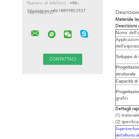
Numero di telefono :
+86-
WhatsApp :
+8618899852927
18899852927
Descrizio
Materiale l
Descrizioni 
Nome dell'
Applicazion
dell'esposi
Sviluppo di
Progettazio
strutturale
Capacità di
Progettazio
grafici
Dettagli rap
(1) material
(2) specific
Superiore/fuor
dell'affronto d