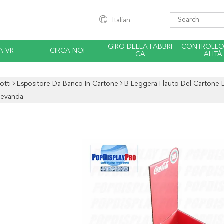
Italian
GIRO DELLA FABBRI
CONTROLLO 
A VR
CIRCA NOI
CA
ALITÀ
otti
Espositore Da Banco In Cartone
B Leggera Flauto Del Cartone D
Bevanda