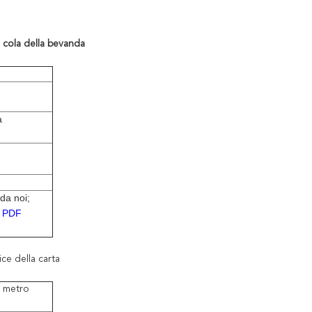
 cola della bevanda
a
 da noi;
 o PDF
ice della carta
r metro