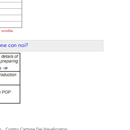
a vendita.
one con noi?
o
Contro Cartone Dei Visualizzatori