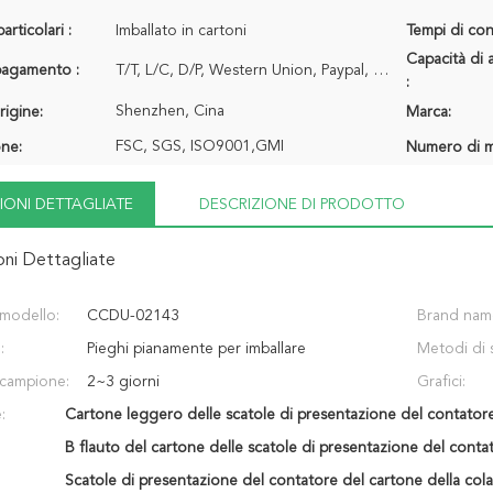
articolari :
Imballato in cartoni
Tempi di con
Capacità di 
 pagamento :
T/T, L/C, D/P, Western Union, Paypal, Western Union
:
Shenzhen, Cina
rigine:
Marca:
FSC, SGS, ISO9001,GMI
one:
Numero di m
IONI DETTAGLIATE
DESCRIZIONE DI PRODOTTO
oni Dettagliate
modello:
CCDU-02143
Brand nam
:
Pieghi pianamente per imballare
Metodi di 
campione:
2~3 giorni
Grafici:
:
Cartone leggero delle scatole di presentazione del contator
B flauto del cartone delle scatole di presentazione del conta
Scatole di presentazione del contatore del cartone della col