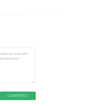
bordo degli annunci
curva