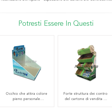
Potresti Essere In Questi
Occhio che attira colore
Le esposizioni su
Forte struttura dei contro
Scatole di presentazione
ordinazione al minuto
pieno personale
del cartone di vendita al
di carta portatili del
creative del contatore del
dell'esposizione del
ripiano del cartone
dettaglio vassoi
cartone del controsoffitto
cartone per energia
degradabili dei banchi di
rispettose dell'ambiente