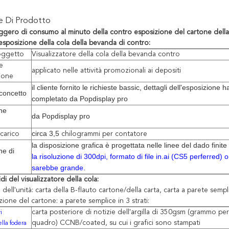
ne Di Prodotto
eggero di consumo al minuto della contro esposizione del cartone della
esposizione della cola della bevanda di contro:
oggetto
Visualizzatore della cola della bevanda contro
e
applicato nelle attività promozionali ai depositi
zione
il cliente fornito le richieste bassic, dettagli dell'esposizione h
 concetto
completato da Popdisplay pro
ne
da Popdisplay pro
circa 3,5
carico
chilogrammi per contatore
la disposizione grafica è progettata nelle linee del dado finite
ne di
la risoluzione di 300dpi, formato di file in.ai (CS5 perferred)
sarebbe grande.
idi del visualizzatore della cola:
e dell'unità: carta della B-flauto cartone/della carta, carta a parete sempl
azione del cartone:
a parete semplice in 3 strati:
carta posteriore di notizie dell'argilla di 350gsm (grammo pe
i
quadro) CCNB/coated, su cui i grafici sono stampati
ella fodera