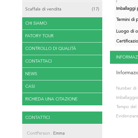
:
Imballaggi p
Scaffale di vendita
(17)
Termini di
CHI SIAMO
Luogo di o
FATORY TOUR
Certificazi
CONTROLLO DI QUALITÀ
INFORMAZ
CONTATTACI
Informazi
NEWS
CASI
Number di 
Imballaggio
RICHIEDA UNA CITAZIONE
Tempo del 
Evidenziare
CONTATTICI
ContPerson :
Emma