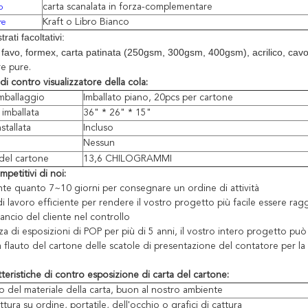
carta scanalata in forza-complementare
o
Kraft o Libro Bianco
re
trati facoltativi:
 favo, formex, carta patinata (250gsm, 300gsm, 400gsm),
acrilico, cav
re pure.
di contro visualizzatore della cola:
mballaggio
Imballato piano, 20pcs per cartone
imballata
36" * 26" * 15"
stallata
Incluso
Nessun
del cartone
13,6 CHILOGRAMMI
petitivi di noi:
te quanto 7~10 giorni per consegnare un ordine di attività
i lavoro efficiente per rendere il vostro progetto più facile essere rag
lancio del cliente nel controllo
za di esposizioni di POP per più di 5 anni, il vostro intero progetto pu
teristiche di contro esposizione di carta del cartone:
o del materiale della carta, buon al nostro ambiente
ttura su ordine, portatile, dell'occhio o grafici di cattura