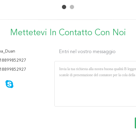
inscatolata beve
stampato
mostra 3
l'Assemblea facile
Mettetevi In ​​contatto Con Noi
a_Duan
Entri nel vostro messaggio
18899852927
18899852927