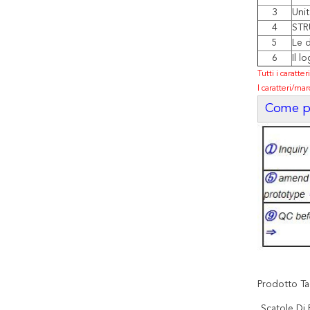
3
Unit
4
STR
5
Le d
6
Il l
Tutti i caratte
I caratteri/mar
Come po
Prodotto Ta
Scatole Di 