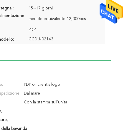
segna :
15~17 giorni
alimentazione
mensile equivalente 12,000pcs
PDP
CCDU-02143
odello:
e:
PDP or client's logo
spedizione:
Dal mare
Con la stampa sull'unità
e
,
tore
,
a della bevanda