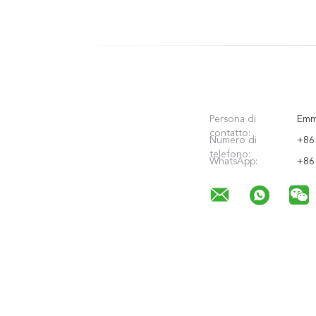
ordinazione del ripiano di
posizione
Persona di
Emm
contatto:
Numero di
+86
telefono:
WhatsApp:
+86