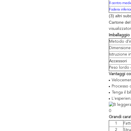
Il centro medi
Fodera inferio
(3) altri subs
Cartone del
visualizzato
Imballaggio 
Metodo d'i
Dimensione 
Istruzione in
Accessori
Peso lordo 
Vantaggi com
Velocemen
Processo d
Tenga il bi
L'esperien
Grandi carat
1
Fatt
2
Stru